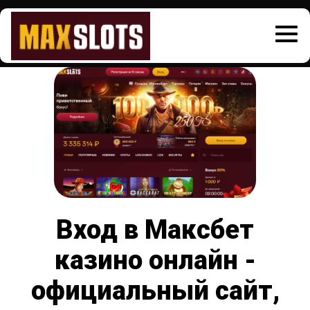
Вход в Максбет
казино онлайн -
официальный сайт,